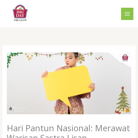
Skip
to
content
Hari Pantun Nasional: Merawat
Warisan Sastra Lisan