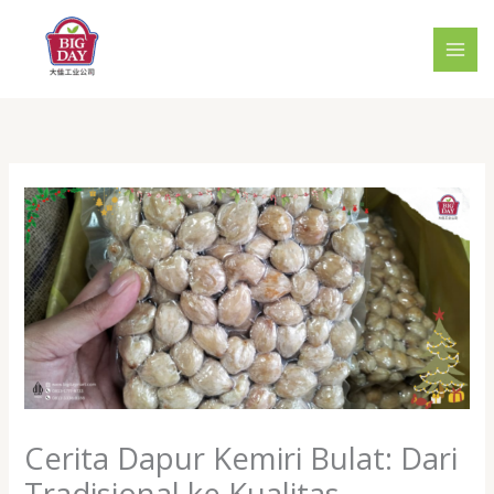
Skip
to
content
Cerita Dapur Kemiri Bulat: Dari
Tradisional ke Kualitas